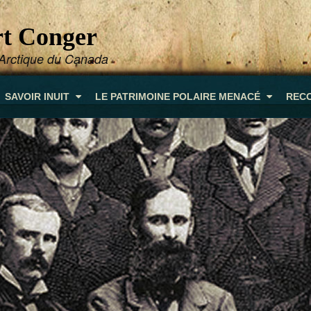
ort Conger
e-Arctique du Canada
SAVOIR INUIT
LE PATRIMOINE POLAIRE MENACÉ
REC